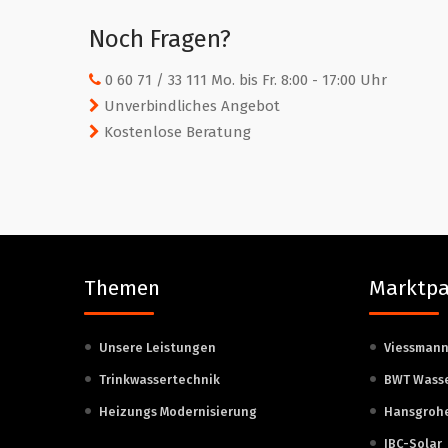
Noch Fragen?
0 60 71 / 33 111 Mo. bis Fr. 8:00 - 17:00 Uhr
Unverbindliches Angebot
Kostenlose Beratung
Themen
Marktpa
Unsere Leistungen
Viessman
Trinkwassertechnik
BWT Wass
Heizungs Modernisierung
Hansgroh
IBC-Solar